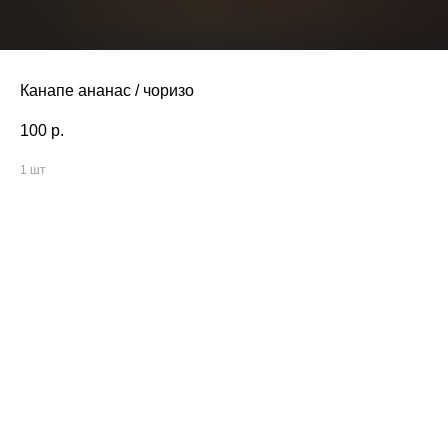
Канапе ананас / чоризо
100
р.
1 шт