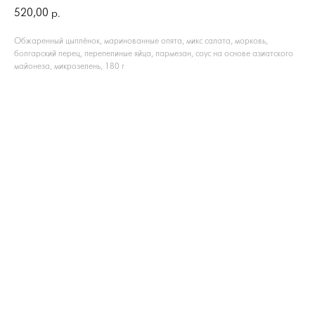
520,00
р.
Обжаренный цыплёнок, маринованные опята, микс салата, морковь,
болгарский перец, перепелиные яйца, пармезан, соус на основе азиатского
майонеза, микрозелень, 180 г